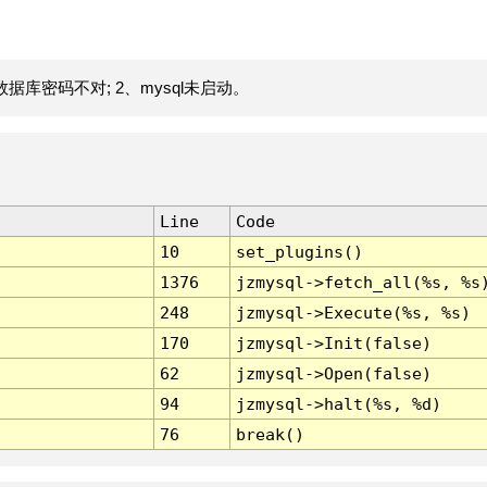
据库密码不对; 2、mysql未启动。
Line
Code
10
set_plugins()
1376
jzmysql->fetch_all(%s, %s
248
jzmysql->Execute(%s, %s)
170
jzmysql->Init(false)
62
jzmysql->Open(false)
94
jzmysql->halt(%s, %d)
76
break()