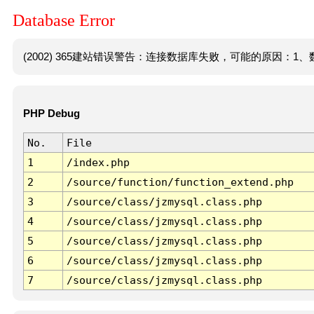
Database Error
(2002) 365建站错误警告：连接数据库失败，可能的原因：1、数
PHP Debug
No.
File
1
/index.php
2
/source/function/function_extend.php
3
/source/class/jzmysql.class.php
4
/source/class/jzmysql.class.php
5
/source/class/jzmysql.class.php
6
/source/class/jzmysql.class.php
7
/source/class/jzmysql.class.php